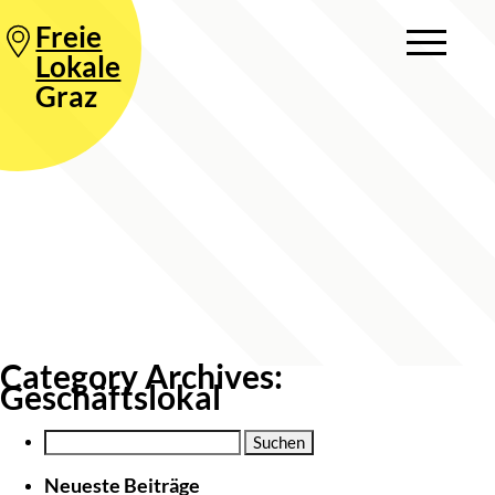
Freie
Lokale
Graz
Category Archives:
Geschäftslokal
Suche
nach:
Neueste Beiträge