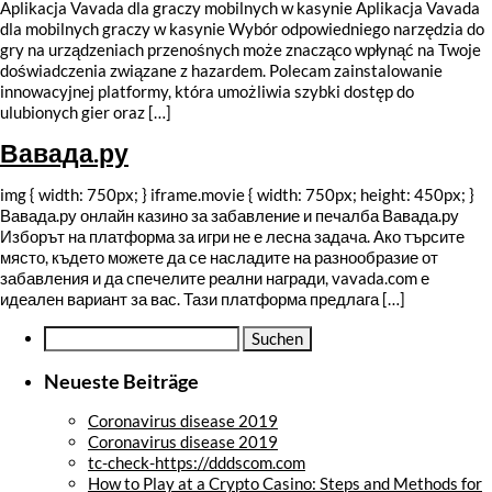
Aplikacja Vavada dla graczy mobilnych w kasynie Aplikacja Vavada
dla mobilnych graczy w kasynie Wybór odpowiedniego narzędzia do
gry na urządzeniach przenośnych może znacząco wpłynąć na Twoje
doświadczenia związane z hazardem. Polecam zainstalowanie
innowacyjnej platformy, która umożliwia szybki dostęp do
ulubionych gier oraz […]
Вавада.ру
img { width: 750px; } iframe.movie { width: 750px; height: 450px; }
Вавада.ру онлайн казино за забавление и печалба Вавада.ру
Изборът на платформа за игри не е лесна задача. Ако търсите
място, където можете да се насладите на разнообразие от
забавления и да спечелите реални награди, vavada.com е
идеален вариант за вас. Тази платформа предлага […]
Suche
nach:
Neueste Beiträge
Coronavirus disease 2019
Coronavirus disease 2019
tc-check-https://dddscom.com
How to Play at a Crypto Casino: Steps and Methods for