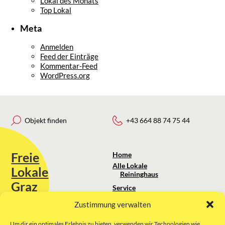
Lokal des Monats
Top Lokal
Meta
Anmelden
Feed der Einträge
Kommentar-Feed
WordPress.org
Objekt finden
+43 664 88 74 75 44
Freie
Home
Alle Lokale
Lokale
Reininghaus
Graz
Service
Standortanalyse
Zustimmung verwalten
Sie erreichen uns unter:
Über uns
+43 664 88 74 75 44
kontakt@freielokale-graz.at
Um dir ein optimales Erlebnis zu bieten, verwenden wir Technologien wie