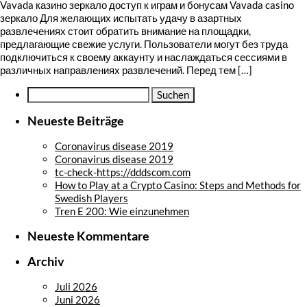
Vavada казино зеркало доступ к играм и бонусам Vavada casino
зеркало Для желающих испытать удачу в азартных
развлечениях стоит обратить внимание на площадки,
предлагающие свежие услуги. Пользователи могут без труда
подключиться к своему аккаунту и наслаждаться сессиями в
различных направлениях развлечений. Перед тем […]
Suche
nach:
Neueste Beiträge
Coronavirus disease 2019
Coronavirus disease 2019
tc-check-https://dddscom.com
How to Play at a Crypto Casino: Steps and Methods for
Swedish Players
Tren E 200: Wie einzunehmen
Neueste Kommentare
Archiv
Juli 2026
Juni 2026