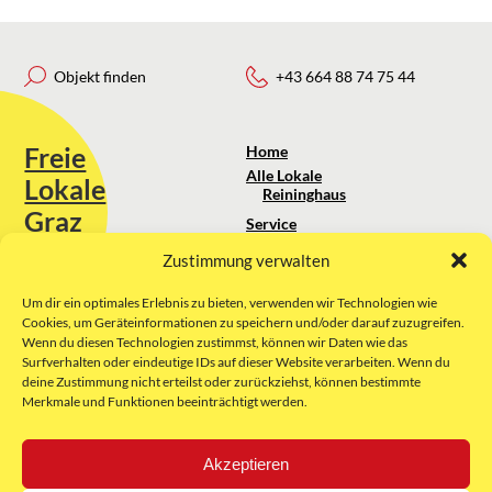
Objekt finden
+43 664 88 74 75 44
Freie
Home
Alle Lokale
Lokale
Reininghaus
Graz
Service
Standortanalyse
Zustimmung verwalten
Sie erreichen uns unter:
Über uns
+43 664 88 74 75 44
kontakt@freielokale-graz.at
Um dir ein optimales Erlebnis zu bieten, verwenden wir Technologien wie
Impressum
Cookies, um Geräteinformationen zu speichern und/oder darauf zuzugreifen.
AGB
Wenn du diesen Technologien zustimmst, können wir Daten wie das
Website by Rubikon Werbeagentur
Datenschutz
Surfverhalten oder eindeutige IDs auf dieser Website verarbeiten. Wenn du
GmbH
deine Zustimmung nicht erteilst oder zurückziehst, können bestimmte
Merkmale und Funktionen beeinträchtigt werden.
E-Mail
Akzeptieren
Unsere Partner: