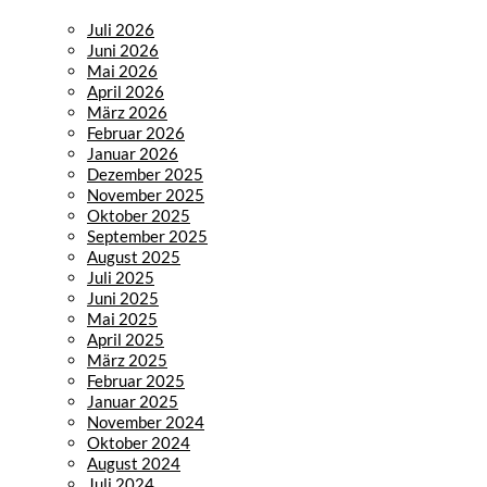
Juli 2026
Juni 2026
Mai 2026
April 2026
März 2026
Februar 2026
Januar 2026
Dezember 2025
November 2025
Oktober 2025
September 2025
August 2025
Juli 2025
Juni 2025
Mai 2025
April 2025
März 2025
Februar 2025
Januar 2025
November 2024
Oktober 2024
August 2024
Juli 2024