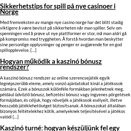
Sikkerhetstips for spill på nye casinoer i
Norge
Med fremveksten av mange nye casino norge har det blitt stadig
viktigere å være bevisst på sikkerheten når man spiller. Selv om
spenningen ved å prøve ut nye plattformer er stor, må man aldri gå
på kompromiss med tryggheten. Å forstå hvordan man beskytter
sine personlige opplysninger og penger er avgjørende for en god
spillopplevelse. […]
Hogyan működik a kaszinó bónusz
rendszer?
A kaszinó bónusz rendszer az online szerencsejáték egyik
legnépszerűbb eleme, amely vonzó ajánlatokat kínál a játékosok
számára. Ezek a bónuszok különféle formákban jelenhetnek meg,
például üdvözlő bónusz, befizetési bónusz vagy ingyenes pörgetések
formájában, és céljuk, hogy növeljék a játékosok esélyeit, illetve
hosszabb játéklehetőséget biztosítsanak. A bónuszokat általában
bizonyos feltételekhez kötik, amelyeknek teljesítésével a játékos
valódi […]
Kaszinó turné: hogyan készüljünk fel egy