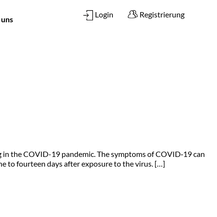
Login
Registrierung
 uns
ting in the COVID-19 pandemic. The symptoms of COVID‑19 can
one to fourteen days after exposure to the virus. […]