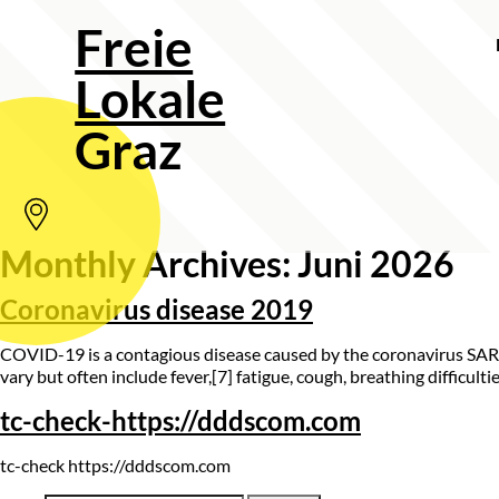
Freie
Lokale
Graz
Monthly Archives: Juni 2026
Coronavirus disease 2019
COVID-19 is a contagious disease caused by the coronavirus SA
vary but often include fever,[7] fatigue, cough, breathing difficult
tc-check-https://dddscom.com
tc-check https://dddscom.com