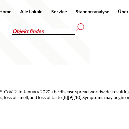
Home
Alle Lokale
Service
Standortanalyse
Über
RS-CoV-2. In January 2020, the disease spread worldwide, resul
ies, loss of smell, and loss of taste.[8][9][10] Symptoms may begin 