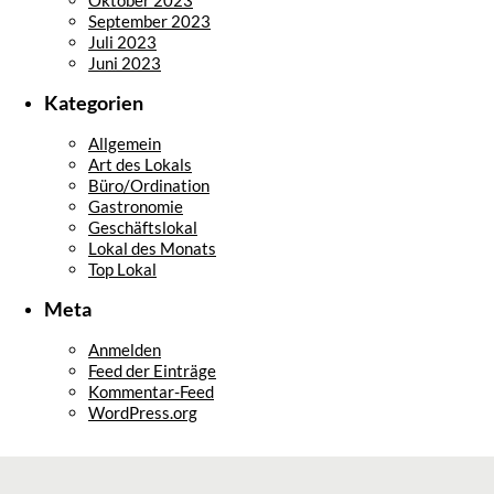
September 2023
Juli 2023
Juni 2023
Kategorien
Allgemein
Art des Lokals
Büro/Ordination
Gastronomie
Geschäftslokal
Lokal des Monats
Top Lokal
Meta
Anmelden
Feed der Einträge
Kommentar-Feed
WordPress.org