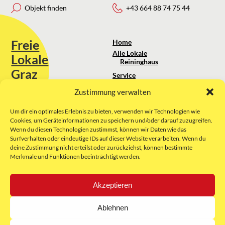
Objekt finden
+43 664 88 74 75 44
Freie
Home
Alle Lokale
Lokale
Reininghaus
Graz
Service
Standortanalyse
Zustimmung verwalten
Sie erreichen uns unter:
Über uns
+43 664 88 74 75 44
kontakt@freielokale-graz.at
Um dir ein optimales Erlebnis zu bieten, verwenden wir Technologien wie
Impressum
Cookies, um Geräteinformationen zu speichern und/oder darauf zuzugreifen.
AGB
Wenn du diesen Technologien zustimmst, können wir Daten wie das
Website by Rubikon Werbeagentur
Datenschutz
Surfverhalten oder eindeutige IDs auf dieser Website verarbeiten. Wenn du
GmbH
deine Zustimmung nicht erteilst oder zurückziehst, können bestimmte
Merkmale und Funktionen beeinträchtigt werden.
E-Mail
Akzeptieren
Unsere Partner:
Ablehnen