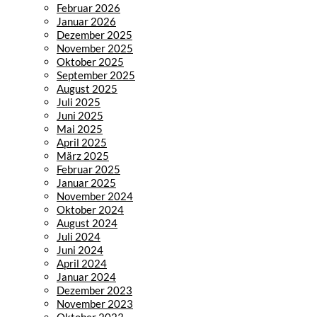
Februar 2026
Januar 2026
Dezember 2025
November 2025
Oktober 2025
September 2025
August 2025
Juli 2025
Juni 2025
Mai 2025
April 2025
März 2025
Februar 2025
Januar 2025
November 2024
Oktober 2024
August 2024
Juli 2024
Juni 2024
April 2024
Januar 2024
Dezember 2023
November 2023
Oktober 2023