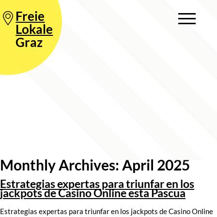
Freie
Lokale
Graz
Monthly Archives: April 2025
Estrategias expertas para triunfar en los
jackpots de Casino Online esta Pascua
Estrategias expertas para triunfar en los jackpots de Casino Online