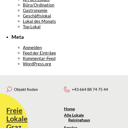
Büro/Ordination
Gastronomie
Geschäftslokal
Lokal des Monats
Top Lokal
Meta
Anmelden
Feed der Einträge
Kommentar-Feed
WordPress.org
Objekt finden
+43 664 88 74 75 44
Freie
Home
Alle Lokale
Lokale
Reininghaus
Graz
Service